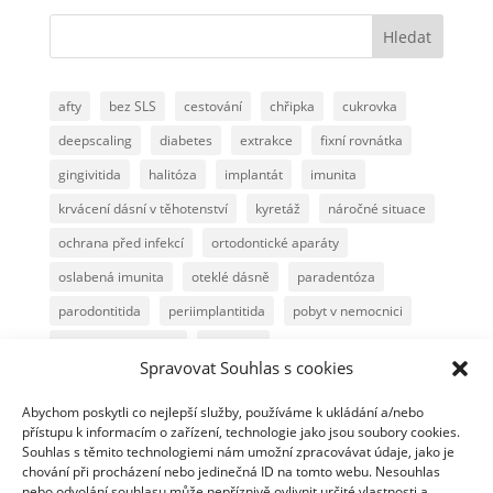
Hledat
afty
bez SLS
cestování
chřipka
cukrovka
deepscaling
diabetes
extrakce
fixní rovnátka
gingivitida
halitóza
implantát
imunita
krvácení dásní v těhotenství
kyretáž
náročné situace
ochrana před infekcí
ortodontické aparáty
oslabená imunita
oteklé dásně
paradentóza
parodontitida
periimplantitida
pobyt v nemocnici
poimplantační péče
polishing
Spravovat Souhlas s cookies
péče o zuby a dásně při rovnátkách
Abychom poskytli co nejlepší služby, používáme k ukládání a/nebo
péče při autoimunním onemocnění
přírodní pěnidlo
přístupu k informacím o zařízení, technologie jako jsou soubory cookies.
radioléčba
snímatelná rovnátka
snížená imunita
Souhlas s těmito technologiemi nám umožní zpracovávat údaje, jako je
chování při procházení nebo jedinečná ID na tomto webu. Nesouhlas
sucho v ústech
těhotenská gingivitida
nebo odvolání souhlasu může nepříznivě ovlivnit určité vlastnosti a