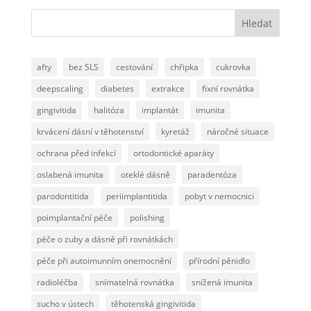
Hledat
afty
bez SLS
cestování
chřipka
cukrovka
deepscaling
diabetes
extrakce
fixní rovnátka
gingivitida
halitóza
implantát
imunita
krvácení dásní v těhotenství
kyretáž
náročné situace
ochrana před infekcí
ortodontické aparáty
oslabená imunita
oteklé dásně
paradentóza
parodontitida
periimplantitida
pobyt v nemocnici
poimplantační péče
polishing
péče o zuby a dásně při rovnátkách
péče při autoimunním onemocnění
přírodní pěnidlo
radioléčba
snímatelná rovnátka
snížená imunita
sucho v ústech
těhotenská gingivitida