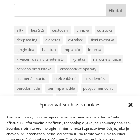
Hledat
afty
bez SLS
cestování
chřipka
cukrovka
deepscaling
diabetes
extrakce
fixní rovnátka
gingivitida
halitóza
implantát
imunita
krvácení dásní v těhotenství
kyretáž
náročné situace
ochrana před infekcí
ortodontické aparáty
oslabená imunita
oteklé dásně
paradentóza
parodontitida
periimplantitida
pobyt v nemocnici
poimplantační péče
polishing
Spravovat Souhlas s cookies
péče o zuby a dásně při rovnátkách
Abychom poskytli co nejlepší služby, používáme k ukládání a/nebo
péče při autoimunním onemocnění
přírodní pěnidlo
přístupu k informacím o zařízení, technologie jako jsou soubory cookies.
radioléčba
snímatelná rovnátka
snížená imunita
Souhlas s těmito technologiemi nám umožní zpracovávat údaje, jako je
chování při procházení nebo jedinečná ID na tomto webu. Nesouhlas
sucho v ústech
těhotenská gingivitida
nebo odvolání souhlasu může nepříznivě ovlivnit určité vlastnosti a