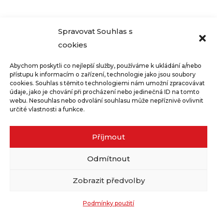
Eshop Enzymy pro zdraví
Spojte se s námi
Spravovat Souhlas s
cookies
Kontakt
Abychom poskytli co nejlepší služby, používáme k ukládání a/nebo
přístupu k informacím o zařízení, technologie jako jsou soubory
cookies. Souhlas s těmito technologiemi nám umožní zpracovávat
Ochrana osobních údajů
|
Cookies
údaje, jako je chování při procházení nebo jedinečná ID na tomto
webu. Nesouhlas nebo odvolání souhlasu může nepříznivě ovlivnit
určité vlastnosti a funkce.
Prohlášení o přístupnosti
Příjmout
Obserwuj
Odmítnout
Obserwuj
Zobrazit předvolby
Podmínky použití