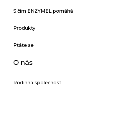
S čím ENZYMEL pomáhá
Produkty
Ptáte se
O nás
Rodinná společnost
®
DROPZYM
®
VENZYMEL